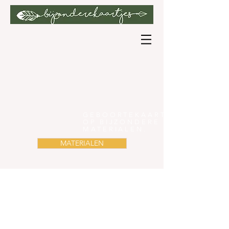
GEBOORTEKAARTEN
OP BIJZONDERE
MATERIALEN
.
MATERIALEN
HEY
FUTURE