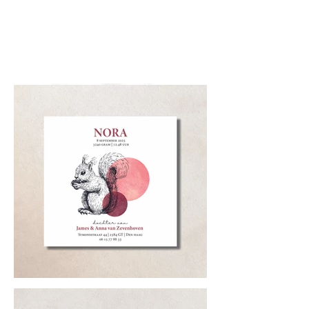
samen met jou te bespreken
en zorgen er graag voor dat
alles er mooi en goed op
staat.